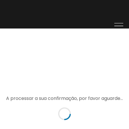
DIOGO
CLOSE
PEREIRA
NUNES
RINOPLASTI
OUTROS
A processar a sua confirmação, por favor aguarde…
PROCEDIME