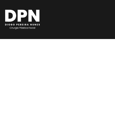
DIO
OUTR
Simulaçã
Facial em
Rinoplast