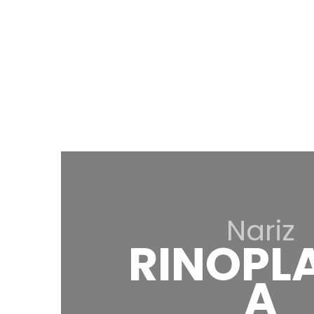
Nariz
RINOPLA
A