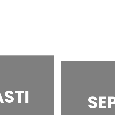
STI
SE